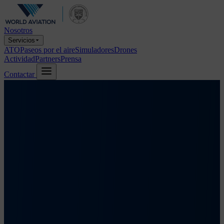
Nosotros
Servicios
ATO
Paseos por el aire
Simuladores
Drones
Actividad
Partners
Prensa
Contactar